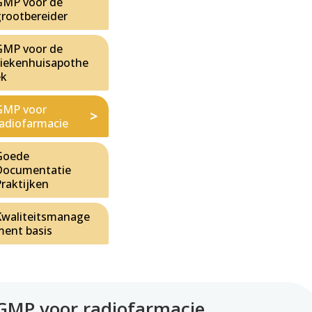
GMP voor de
grootbereider
GMP voor de
ziekenhuisapothe
ek
GMP voor
radiofarmacie
Goede
Documentatie
Praktijken
Kwaliteitsmanage
ment basis
GMP voor radiofarmacie