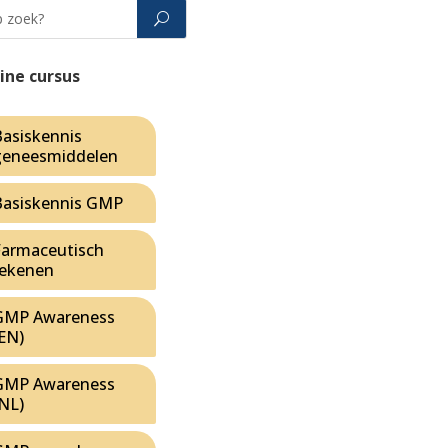
ine cursus
Basiskennis
geneesmiddelen
Basiskennis GMP
Farmaceutisch
rekenen
GMP Awareness
(EN)
GMP Awareness
(NL)