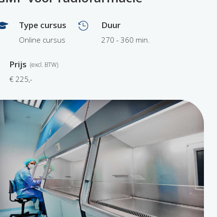
Type cursus
Duur


Online cursus
270 - 360 min.
Prijs
€ 225,-