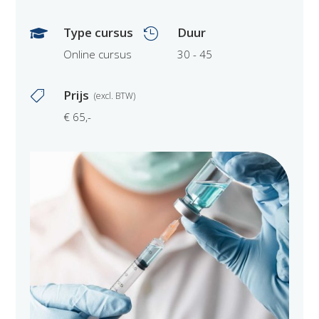
Type cursus
Duur


Online cursus
30 - 45
Prijs

€ 65,-