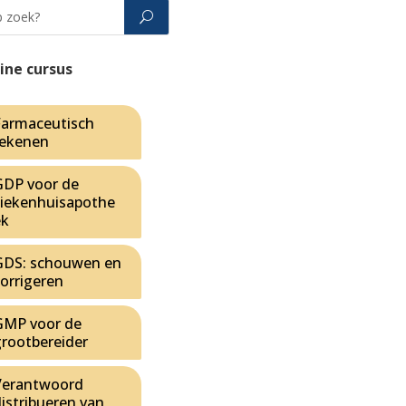
ine cursus
Farmaceutisch
rekenen
GDP voor de
ziekenhuisapothe
ek
GDS: schouwen en
corrigeren
GMP voor de
grootbereider
Verantwoord
istribueren van