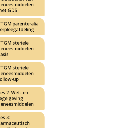
geneesmiddelen
met GDS
VTGM parenteralia
verpleegafdeling
VTGM steriele
geneesmiddelen
asis
VTGM steriele
geneesmiddelen
follow-up
es 2: Wet- en
regelgeving
geneesmiddelen
es 3:
Farmaceutisch