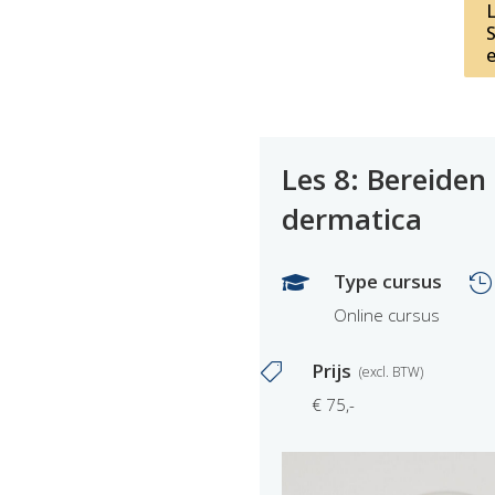
L
Les 8: Bereiden
dermatica
Type cursus


Online cursus
Prijs

€ 75,-