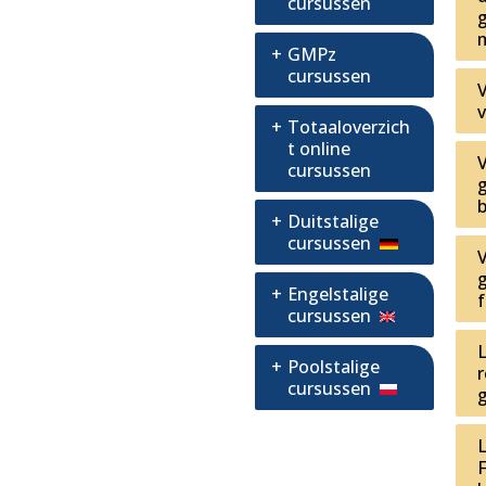
cursussen
GMPz
cursussen
Totaaloverzich
t online
cursussen
b
Duitstalige
cursussen
Engelstalige
cursussen
L
Poolstalige
cursussen
L