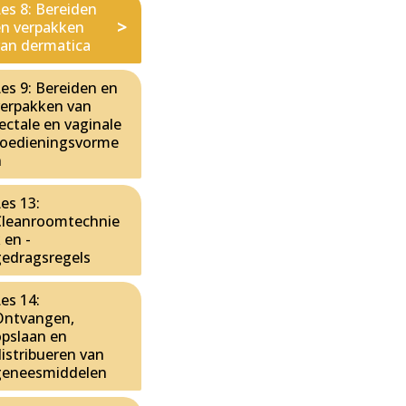
es 8: Bereiden
en verpakken
van dermatica
es 9: Bereiden en
verpakken van
ectale en vaginale
toedieningsvorme
n
es 13:
Cleanroomtechnie
 en -
gedragsregels
es 14:
Ontvangen,
opslaan en
istribueren van
geneesmiddelen