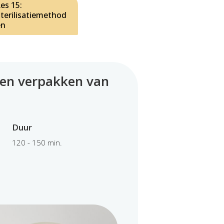
es 15:
Sterilisatiemethod
en
 en verpakken van
Duur
120 - 150 min.