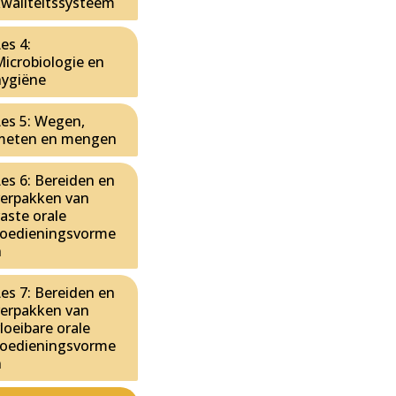
kwaliteitssysteem
es 4:
Microbiologie en
hygiëne
Les 5: Wegen,
meten en mengen
es 6: Bereiden en
verpakken van
aste orale
toedieningsvorme
n
es 7: Bereiden en
verpakken van
loeibare orale
toedieningsvorme
n