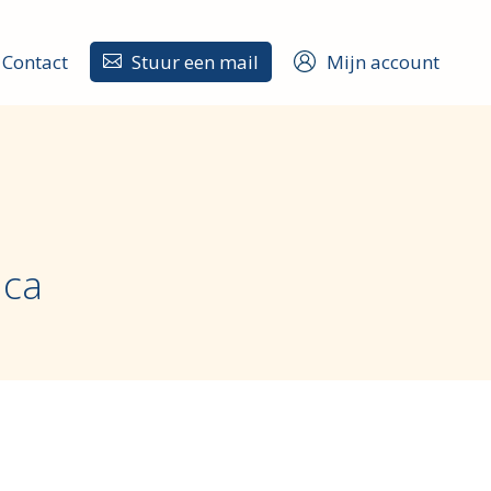
Contact
Stuur een mail
Mijn account

ica